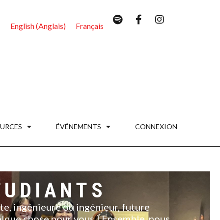
English
(
Anglais
)
Français
URCES
ÉVÉNEMENTS
CONNEXION
TUDIANTS
te, ingénieure ou ingénieur, future
uelque chose pour vous ! Ensemble, nous