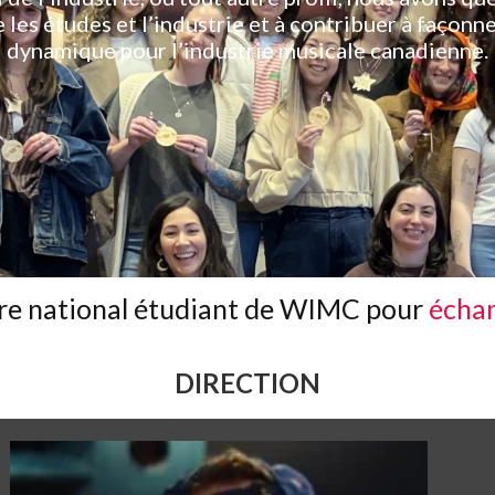
 les études et l’industrie et à contribuer à façonne
dynamique pour l’industrie musicale canadienne.
tre national étudiant de WIMC pour
échan
DIRECTION