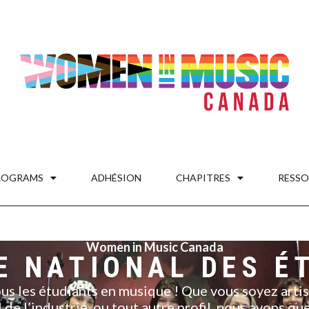
ROGRAMS
ADHÉSION
CHAPITRES
RESSO
Women in Music Canada
E NATIONAL DES É
tous les étudiants en musique ! Que vous soyez artis
 de l’industrie, ou tout autre profil, nous avons q