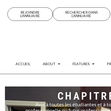
REJOINDRE
RECHERCHER DANS
L'ANNUAIRE
L'ANNUAIRE
ACCUEIL
ABOUT
FEATURES
P
CHAPITR
Avis à toutes les étudiantes et à 
professionnelle ou futur professionnel