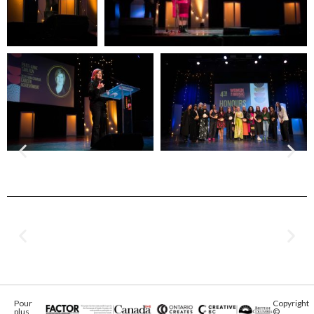
Pour
Copyright
plus
©