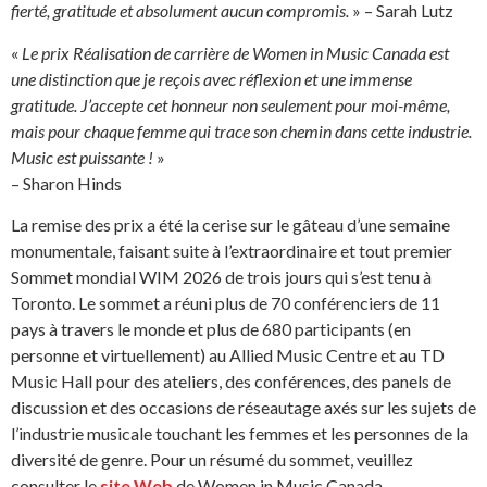
fierté, gratitude et absolument aucun compromis.
» – Sarah Lutz
«
Le prix Réalisation de carrière de
Women
in
Music
Canada est
une distinction que je reçois avec réflexion et une immense
gratitude. J’accepte cet honneur non seulement pour moi-même,
mais pour chaque femme qui trace
son chemin
dans
cette
indus
trie.
Music
est puissante !
»
– Sharon Hinds
La remise des prix a été la cerise sur le gâteau d’une semaine
monumentale, faisant suite à l’extraordinaire et tout premier
Sommet mondial WIM 2026 de trois jours qui s’est tenu à
Toronto. Le sommet a réuni plus de 70 conférenciers de 11
pays à travers le monde et plus de 680 participants (en
personne et virtuellement) au Allied Music Centre et au TD
Music Hall pour des ateliers, des conférences, des panels de
discussion et des occasions de réseautage axés sur les sujets de
l’industrie musicale touchant les femmes et les personnes de la
diversité de genre. Pour un résumé du sommet, veuillez
consulter le
site Web
de Women in Music Canada.