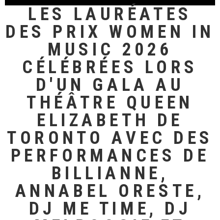
LES LAURÉATES
DES PRIX WOMEN IN
MUSIC 2026
CÉLÉBRÉES LORS
D'UN GALA AU
THÉÂTRE QUEEN
ELIZABETH DE
TORONTO AVEC DES
PERFORMANCES DE
BILLIANNE,
ANNABEL ORESTE,
DJ ME TIME, DJ