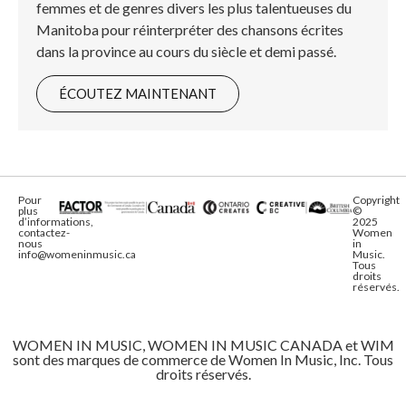
femmes et de genres divers les plus talentueuses du
Manitoba pour réinterpréter des chansons écrites
dans la province au cours du siècle et demi passé.
ÉCOUTEZ MAINTENANT
Pour
Copyright
plus
©
d’informations,
2025
contactez-
Women
nous
in
info@womeninmusic.ca
Music.
Tous
droits
réservés.
WOMEN IN MUSIC, WOMEN IN MUSIC CANADA et WIM
sont des marques de commerce de Women In Music, Inc. Tous
droits réservés.