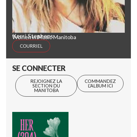
Kerri Stephens
Women in Music Manitoba
COURRIEL
SE CONNECTER
REJOIGNEZ LA
COMMANDEZ
SECTION DU
L'ALBUM ICI
MANITOBA