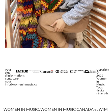
Pour
Copyright
plus
©
d’informations,
2025
contactez-
Women
nous
in
info@womeninmusic.ca
Music.
Tous
droits
réservés.
WOMEN IN MUSIC, WOMEN IN MUSIC CANADA et WIM