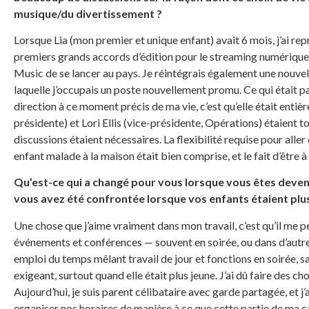
musique/du divertissement ?
Lorsque Lia (mon premier et unique enfant) avait 6 mois, j’ai rep
premiers grands accords d’édition pour le streaming numérique
Music de se lancer au pays. Je réintégrais également une nouvel
laquelle j’occupais un poste nouvellement promu. Ce qui était par
direction à ce moment précis de ma vie, c’est qu’elle était en
présidente) et Lori Ellis (vice-présidente, Opérations) étaient t
discussions étaient nécessaires. La flexibilité requise pour aller
enfant malade à la maison était bien comprise, et le fait d’être à
Qu’est-ce qui a changé pour vous lorsque vous êtes devenu
vous avez été confrontée lorsque vos enfants étaient plus 
Une chose que j’aime vraiment dans mon travail, c’est qu’il me 
événements et conférences — souvent en soirée, ou dans d’autres
emploi du temps mêlant travail de jour et fonctions en soirée, 
exigeant, surtout quand elle était plus jeune. J’ai dû faire des cho
Aujourd’hui, je suis parent célibataire avec garde partagée, et j’
organiser nos horaires de manière à ce que cette partie de ma ca