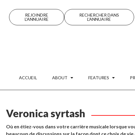
REJOINDRE
RECHERCHER DANS
L'ANNUAIRE
L'ANNUAIRE
ACCUEIL
ABOUT
FEATURES
P
Veronica syrtash
Où en étiez-vous dans votre carrière musicale lorsque vous
beaucoup de discussions sur la façon dont ce choix de vie a