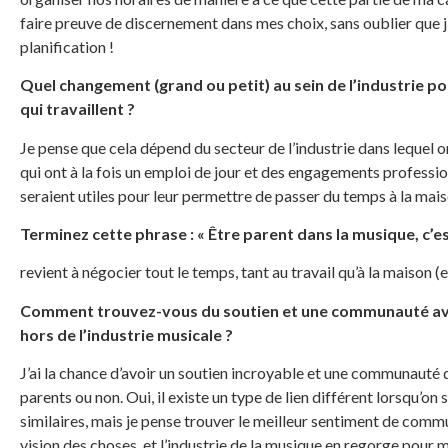
faire preuve de discernement dans mes choix, sans oublier que 
planification !
Quel changement (grand ou petit) au sein de l’industrie po
qui travaillent ?
Je pense que cela dépend du secteur de l’industrie dans lequel on 
qui ont à la fois un emploi de jour et des engagements profession
seraient utiles pour leur permettre de passer du temps à la mais
Terminez cette phrase : « Être parent dans la musique, c’e
revient à négocier tout le temps, tant au travail qu’à la maison (
Comment trouvez-vous du soutien et une communauté avec
hors de l’industrie musicale ?
J’ai la chance d’avoir un soutien incroyable et une communauté 
parents ou non. Oui, il existe un type de lien différent lorsqu’on
similaires, mais je pense trouver le meilleur sentiment de co
vision des choses, et l’industrie de la musique en regorge pour m