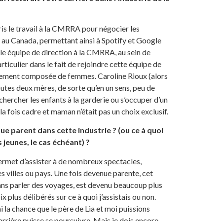
ris le travail à la CMRRA pour négocier les
 au Canada, permettant ainsi à Spotify et Google
le équipe de direction à la CMRRA, au sein de
ticulier dans le fait de rejoindre cette équipe de
tièrement composée de femmes. Caroline Rioux (alors
outes deux mères, de sorte qu’en un sens, peu de
 chercher les enfants à la garderie ou s’occuper d’un
 la fois cadre et maman n’était pas un choix exclusif.
e parent dans cette industrie ? (ou ce à quoi
jeunes, le cas échéant) ?
permet d’assister à de nombreux spectacles,
 villes ou pays. Une fois devenue parente, cet
sans parler des voyages, est devenu beaucoup plus
ix plus délibérés sur ce à quoi j’assistais ou non.
ai la chance que le père de Lia et moi puissions
rrière puisse se poursuivre. Mais je dois encore