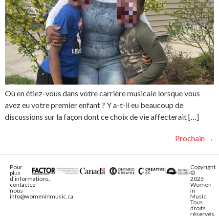
Où en étiez-vous dans votre carrière musicale lorsque vous
avez eu votre premier enfant ? Y a-t-il eu beaucoup de
discussions sur la façon dont ce choix de vie affecterait […]
Prochain
→
Pour
Copyright
plus
©
d’informations,
2025
contactez-
Women
nous
in
info@womeninmusic.ca
Music.
Tous
droits
réservés.